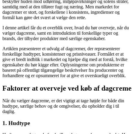
beskytter huden mod udtørring, miljøpåvirkninger og solens stråler,
samtidig med at den tilfører fugt og næring. Men markedet for
dagcremer er stort, og forskellene i konsistens, ingredienser og
formål kan gøre det svært at vælge den rette.
I denne artikel får du et overblik over, hvad du bør overveje, når du
vælger dagcreme, samt en introduktion til forskellige typer og
brands, der tilbyder produkter med særlige egenskaber.
Artiklen præsenterer et udvalg af dagcremer, der repræsenterer
forskellige hudtyper, konsistenser og prisniveauer. Formålet er at
give et bredt indblik i markedet og hjælpe dig med at forstå, hvilke
egenskaber du bør kigge efter. Oplysningerne om produkterne er
baseret på offentligt tilgængelige beskrivelser fra producenter og
forhandlere og er opsummeret for at give et overskueligt overblik.
Faktorer at overveje ved køb af dagcreme
Når du vælger dagcreme, er det vigtigt at tage højde for både din
hudtype, særlige behov og de omgivelser, du opholder dig i til
daglig.
1. Hudtype