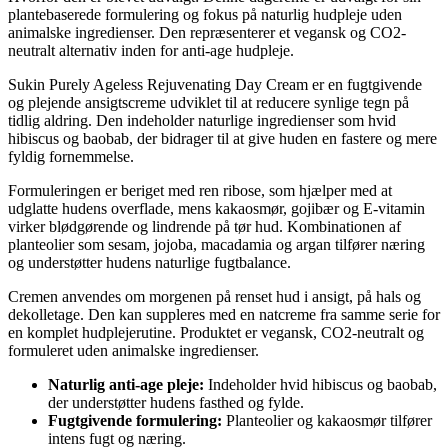
plantebaserede formulering og fokus på naturlig hudpleje uden
animalske ingredienser. Den repræsenterer et vegansk og CO2-
neutralt alternativ inden for anti-age hudpleje.
Sukin Purely Ageless Rejuvenating Day Cream er en fugtgivende
og plejende ansigtscreme udviklet til at reducere synlige tegn på
tidlig aldring. Den indeholder naturlige ingredienser som hvid
hibiscus og baobab, der bidrager til at give huden en fastere og mere
fyldig fornemmelse.
Formuleringen er beriget med ren ribose, som hjælper med at
udglatte hudens overflade, mens kakaosmør, gojibær og E-vitamin
virker blødgørende og lindrende på tør hud. Kombinationen af
planteolier som sesam, jojoba, macadamia og argan tilfører næring
og understøtter hudens naturlige fugtbalance.
Cremen anvendes om morgenen på renset hud i ansigt, på hals og
dekolletage. Den kan suppleres med en natcreme fra samme serie for
en komplet hudplejerutine. Produktet er vegansk, CO2-neutralt og
formuleret uden animalske ingredienser.
Naturlig anti-age pleje:
Indeholder hvid hibiscus og baobab,
der understøtter hudens fasthed og fylde.
Fugtgivende formulering:
Planteolier og kakaosmør tilfører
intens fugt og næring.