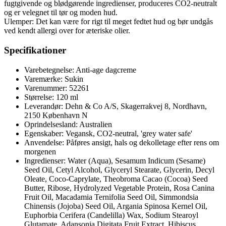
fugtgivende og blødgørende ingredienser, produceres CO2-neutralt
og er velegnet til tør og moden hud.
Ulemper: Det kan være for rigt til meget fedtet hud og bør undgås
ved kendt allergi over for æteriske olier.
Specifikationer
Varebetegnelse: Anti-age dagcreme
Varemærke: Sukin
Varenummer: 52261
Størrelse: 120 ml
Leverandør: Dehn & Co A/S, Skagerrakvej 8, Nordhavn,
2150 København N
Oprindelsesland: Australien
Egenskaber: Vegansk, CO2-neutral, 'grey water safe'
Anvendelse: Påføres ansigt, hals og dekolletage efter rens om
morgenen
Ingredienser: Water (Aqua), Sesamum Indicum (Sesame)
Seed Oil, Cetyl Alcohol, Glyceryl Stearate, Glycerin, Decyl
Oleate, Coco-Caprylate, Theobroma Cacao (Cocoa) Seed
Butter, Ribose, Hydrolyzed Vegetable Protein, Rosa Canina
Fruit Oil, Macadamia Ternifolia Seed Oil, Simmondsia
Chinensis (Jojoba) Seed Oil, Argania Spinosa Kernel Oil,
Euphorbia Cerifera (Candelilla) Wax, Sodium Stearoyl
Glutamate, Adansonia Digitata Fruit Extract, Hibiscus