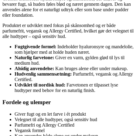
bevarer fugt, så huden føles blød og næret gennem dagen. Den kan
anvendes alene for et naturligt udtryk eller som base under pudder
eller foundation.
Produktet er udviklet med fokus på skånsomhed og er både
parfumefrit, vegansk og Allergy Certified, hvilket gør det velegnet til
alle hudtyper – også sensitiv hud.
Fugtgivende formel:
Indeholder hyaluronsyre og mandelolie,
som hjælper med at holde huden næret.
Naturlig farvetone:
Giver en varm, gylden glød til lys til
medium hud.
Alsidig anvendelse:
Kan bruges alene eller under makeup.
Hudvenlig sammensætning:
Parfumefri, vegansk og Allergy
Certified.
Udviklet til nordisk hud:
Farvetonen er tilpasset lyse
hudtyper med behov for en naturlig finish.
Fordele og ulemper
Giver fugt og en let farve i ét produkt
Velegnet til alle hudtyper, også sensitiv hud
Parfumefri og Allergy Certified
Vegansk formel
Kan anvendes både alene og under makeup