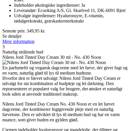
Indeholder økologiske ingredienser: Ja
Leverandør: Ecooking A/S, Gl. Skartved 11, DK-6091 Bjert
Udvalgte ingredienser: Hyaluronsyre, E-vitamin,
rødalgeekstrakt, græskarkerneekstrakt
Seneste pris:
349,95
kr.
Se detaljer
Mere information
3
Naturlig strålende hud
Nilens Jord Tinted Day Cream 30 ml - No. 430 Noon
En parfumefri og vegansk dagcreme med let farve, der giver fugt og
en varm, naturlig glød til lys til medium hudtone.
Hvorfor den er blevet udvalgt: Nilens Jord Tinted Day Cream er
udvalgt for sin kombination af hudpleje og let dækning. Den
repræsenterer et populært valg for brugere, der ønsker et naturligt
look uden at anvende traditionel makeup.
Nilens Jord Tinted Day Cream No. 430 Noon er en let farvet
dagcreme, der kombinerer fugtgivende pleje med en naturlig
farvetone. Den er udviklet til lys til medium hud og har en varm
nuance, som giver huden en gylden glød.
Cremen indeholder hyaluronsyre og mandelolie, der tilfører og