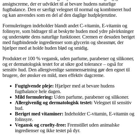
ansigtscreme, der er udviklet til at bevare hudens naturlige
fugtbalance. Den er særligt velegnet til normal og kombineret hud
og kan anvendes som en del af den daglige hudplejerutine.
Formuleringen indeholder blandt andet C-vitamin, E-vitamin og
folinsyre, som bidrager til at beskytte huden mod ydre påvirkninger
og understøtte dens naturlige funktioner. Cremen er desuden beriget
med fugtbindende ingredienser som glycerin og sheasmør, der
hjælper med at holde huden blød og smidig.
Produktet er 100 % vegansk, uden parfume, parabener og silikoner,
og er dermatologisk testet for at sikre god tolerance – også for
sensitiv hud. Den allergivenlige sammensætning gør den egnet til
brugere, der ønsker en mild, men effektiv dagcreme.
Fugtgivende pleje:
Hjælper med at bevare hudens
fugtbalance hele dagen.
Mild formulering:
Uden parfume, parabener og silikoner.
Allergivenlig og dermatologisk testet:
Velegnet til sensitiv
hud.
Beriget med vitaminer:
Indeholder C-vitamin, E-vitamin og
folinsyre.
Vegansk og cruelty-free:
Fremstillet uden animalske
ingredienser og ikke testet på dyr.