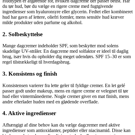
Hudtypen er afgørende for, hvilken dagcreme der passer bedst. Har
du tør hud, bør du vælge en rigere creme med fugtgivende
ingredienser som hyaluronsyre eller glycerin. Fedtet eller kombineret
hud har gavn af lettere, oliefri formler, mens sensitiv hud kræver
milde produkter uden parfume og alkohol.
2. Solbeskyttelse
Mange dagcremer indeholder SPF, som beskytter mod solens
skadelige UV-stråler. En dagcreme med solfaktor er ideel til daglig
brug, især hvis du opholder dig meget udendørs. SPF 15–30 er som
regel tilstrækkeligt til hverdagsbrug.
3. Konsistens og finish
Konsistensen varierer fra lette geler til fyldige cremer. En let gelé
passer godt under makeup, mens en rigere creme er velegnet til tør
hud eller vintermånederne. Nogle cremer giver en mat finish, mens
andre efterlader huden med en glødende overflade.
4. Aktive ingredienser
Afhængigt af dine behov kan du vælge dagcremer med aktive
ingredienser som antioxidanter, peptider eller niacinamid. Disse kan