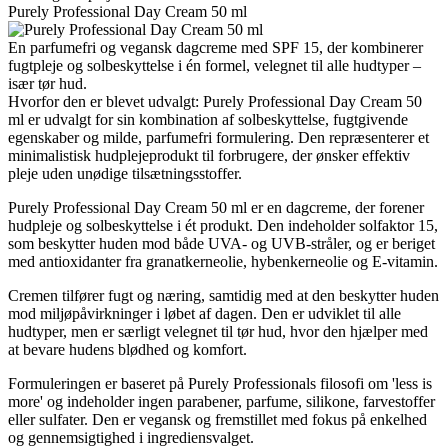
Purely Professional Day Cream 50 ml
En parfumefri og vegansk dagcreme med SPF 15, der kombinerer
fugtpleje og solbeskyttelse i én formel, velegnet til alle hudtyper –
især tør hud.
Hvorfor den er blevet udvalgt: Purely Professional Day Cream 50
ml er udvalgt for sin kombination af solbeskyttelse, fugtgivende
egenskaber og milde, parfumefri formulering. Den repræsenterer et
minimalistisk hudplejeprodukt til forbrugere, der ønsker effektiv
pleje uden unødige tilsætningsstoffer.
Purely Professional Day Cream 50 ml er en dagcreme, der forener
hudpleje og solbeskyttelse i ét produkt. Den indeholder solfaktor 15,
som beskytter huden mod både UVA- og UVB-stråler, og er beriget
med antioxidanter fra granatkerneolie, hybenkerneolie og E-vitamin.
Cremen tilfører fugt og næring, samtidig med at den beskytter huden
mod miljøpåvirkninger i løbet af dagen. Den er udviklet til alle
hudtyper, men er særligt velegnet til tør hud, hvor den hjælper med
at bevare hudens blødhed og komfort.
Formuleringen er baseret på Purely Professionals filosofi om 'less is
more' og indeholder ingen parabener, parfume, silikone, farvestoffer
eller sulfater. Den er vegansk og fremstillet med fokus på enkelhed
og gennemsigtighed i ingrediensvalget.