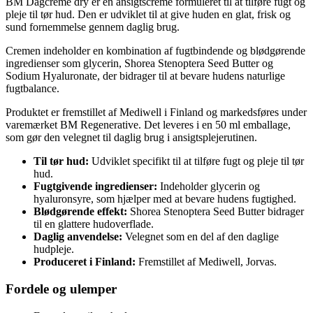
BM Dagcreme dry er en ansigtscreme formuleret til at tilføre fugt og
pleje til tør hud. Den er udviklet til at give huden en glat, frisk og
sund fornemmelse gennem daglig brug.
Cremen indeholder en kombination af fugtbindende og blødgørende
ingredienser som glycerin, Shorea Stenoptera Seed Butter og
Sodium Hyaluronate, der bidrager til at bevare hudens naturlige
fugtbalance.
Produktet er fremstillet af Mediwell i Finland og markedsføres under
varemærket BM Regenerative. Det leveres i en 50 ml emballage,
som gør den velegnet til daglig brug i ansigtsplejerutinen.
Til tør hud:
Udviklet specifikt til at tilføre fugt og pleje til tør
hud.
Fugtgivende ingredienser:
Indeholder glycerin og
hyaluronsyre, som hjælper med at bevare hudens fugtighed.
Blødgørende effekt:
Shorea Stenoptera Seed Butter bidrager
til en glattere hudoverflade.
Daglig anvendelse:
Velegnet som en del af den daglige
hudpleje.
Produceret i Finland:
Fremstillet af Mediwell, Jorvas.
Fordele og ulemper