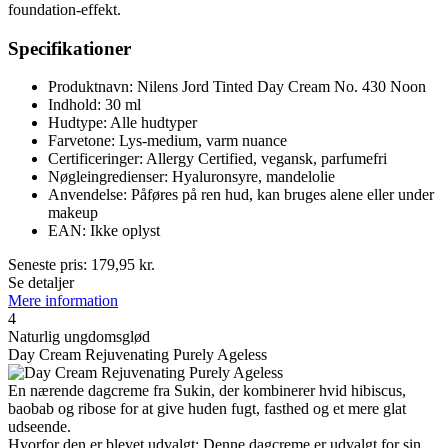
foundation-effekt.
Specifikationer
Produktnavn: Nilens Jord Tinted Day Cream No. 430 Noon
Indhold: 30 ml
Hudtype: Alle hudtyper
Farvetone: Lys-medium, varm nuance
Certificeringer: Allergy Certified, vegansk, parfumefri
Nøgleingredienser: Hyaluronsyre, mandelolie
Anvendelse: Påføres på ren hud, kan bruges alene eller under
makeup
EAN: Ikke oplyst
Seneste pris:
179,95
kr.
Se detaljer
Mere information
4
Naturlig ungdomsglød
Day Cream Rejuvenating Purely Ageless
En nærende dagcreme fra Sukin, der kombinerer hvid hibiscus,
baobab og ribose for at give huden fugt, fasthed og et mere glat
udseende.
Hvorfor den er blevet udvalgt: Denne dagcreme er udvalgt for sin