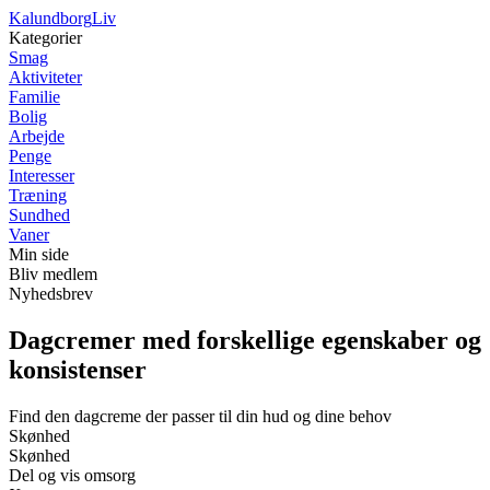
Kalundborg
Liv
Kategorier
Smag
Aktiviteter
Familie
Bolig
Arbejde
Penge
Interesser
Træning
Sundhed
Vaner
Min side
Bliv medlem
Nyhedsbrev
Dagcremer med forskellige egenskaber og
konsistenser
Find den dagcreme der passer til din hud og dine behov
Skønhed
Skønhed
Del og vis omsorg