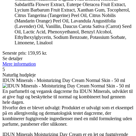
Sabdariffa Flower Extract, Euterpe Oleracea Fruit Extract,
Lycium Barbarum Fruit Extract, Xanthan Gum, Tocopherol,
Citrus Tangerina (Tangerine) Peel Oil, Citrus Nobilis
(Mandarin Orange) Peel Oil, Lavandula Angustifolia
(Lavender) Oil, Vanillin, Daucus Carota Sativa (Carrot) Seed
Oil, Lactic Acid, Phenoxyethanol, Benzyl Alcohol,
Ethylhexylglycerin, Sodium Benzoate, Potassium Sorbate,
Limonene, Linalool
Seneste pris:
159,95
kr.
Se detaljer
Mere information
5
Naturlig hudpleje
IDUN Minerals - Moisturizing Day Cream Normal Skin - 50 ml
En parfumefri og vegansk dagcreme fra IDUN Minerals, udviklet til
at give fugt og beskyttelse til normal og kombineret hud gennem
hele dagen.
Hvorfor den er blevet udvalgt: Produktet er udvalgt som et eksempel
på en allergivenlig og dermatologisk testet dagcreme, der
kombinerer fugtgivende ingredienser med en mild formulering uden
parfume, parabener eller silikoner.
IDUN Minerals Moisturizing Day Cream er en let og fugtgivende