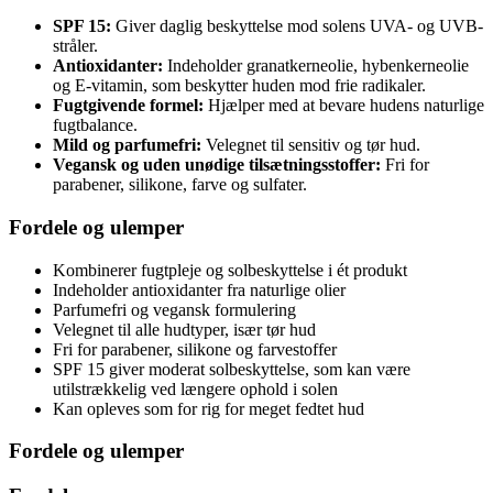
SPF 15:
Giver daglig beskyttelse mod solens UVA- og UVB-
stråler.
Antioxidanter:
Indeholder granatkerneolie, hybenkerneolie
og E-vitamin, som beskytter huden mod frie radikaler.
Fugtgivende formel:
Hjælper med at bevare hudens naturlige
fugtbalance.
Mild og parfumefri:
Velegnet til sensitiv og tør hud.
Vegansk og uden unødige tilsætningsstoffer:
Fri for
parabener, silikone, farve og sulfater.
Fordele og ulemper
Kombinerer fugtpleje og solbeskyttelse i ét produkt
Indeholder antioxidanter fra naturlige olier
Parfumefri og vegansk formulering
Velegnet til alle hudtyper, især tør hud
Fri for parabener, silikone og farvestoffer
SPF 15 giver moderat solbeskyttelse, som kan være
utilstrækkelig ved længere ophold i solen
Kan opleves som for rig for meget fedtet hud
Fordele og ulemper