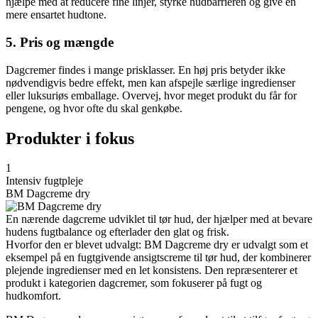
hjælpe med at reducere fine linjer, styrke hudbarrieren og give en
mere ensartet hudtone.
5. Pris og mængde
Dagcremer findes i mange prisklasser. En høj pris betyder ikke
nødvendigvis bedre effekt, men kan afspejle særlige ingredienser
eller luksuriøs emballage. Overvej, hvor meget produkt du får for
pengene, og hvor ofte du skal genkøbe.
Produkter i fokus
1
Intensiv fugtpleje
BM Dagcreme dry
En nærende dagcreme udviklet til tør hud, der hjælper med at bevare
hudens fugtbalance og efterlader den glat og frisk.
Hvorfor den er blevet udvalgt: BM Dagcreme dry er udvalgt som et
eksempel på en fugtgivende ansigtscreme til tør hud, der kombinerer
plejende ingredienser med en let konsistens. Den repræsenterer et
produkt i kategorien dagcremer, som fokuserer på fugt og
hudkomfort.