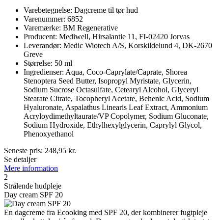
Varebetegnelse: Dagcreme til tør hud
Varenummer: 6852
Varemærke: BM Regenerative
Producent: Mediwell, Hirsalantie 11, FI-02420 Jorvas
Leverandør: Medic Wiotech A/S, Korskildelund 4, DK-2670
Greve
Størrelse: 50 ml
Ingredienser: Aqua, Coco-Caprylate/Caprate, Shorea
Stenoptera Seed Butter, Isopropyl Myristate, Glycerin,
Sodium Sucrose Octasulfate, Cetearyl Alcohol, Glyceryl
Stearate Citrate, Tocopheryl Acetate, Behenic Acid, Sodium
Hyaluronate, Aspalathus Linearis Leaf Extract, Ammonium
Acryloydimethyltaurate/VP Copolymer, Sodium Gluconate,
Sodium Hydroxide, Ethylhexylglycerin, Caprylyl Glycol,
Phenoxyethanol
Seneste pris:
248,95
kr.
Se detaljer
Mere information
2
Strålende hudpleje
Day cream SPF 20
En dagcreme fra Ecooking med SPF 20, der kombinerer fugtpleje