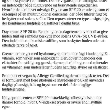
og solbeskyttelse i én formel. Den er vegansk, dermatologisk testet
og indeholder både fugtgivende og beskyttende ingredienser.
Hvorfor den er blevet udvalgt: Day cream SPF 20 er udvalgt som et
eksempel på en multifunktionel dagcreme, der både tilfører fugt og
beskytter mod solens stråler. Den repræsenterer en type ansigtspleje,
der kombinerer hudpleje og solfilter i daglig brug.
Day cream SPF 20 fra Ecooking er en dagcreme udviklet til at give
huden fugt og samtidig beskytte mod solens UVA- og UVB-stråler.
Den indeholder to kemiske solfiltre, som beskytter huden uden at
efterlade farve på tøjet.
Cremen er beriget med hyaluronsyre, der binder fugt i huden, og E-
vitamin, som virker som antioxidant. Derudover indeholder den
ekstrakter fra rødalge og græskarkerner, der bidrager med mineraler
og vitaminer, som understøtter hudens naturlige styrke og elasticitet.
Produktet er vegansk, Allergy Certified og dermatologisk testet. Det
er formuleret med flere økologiske ingredienser og kan anvendes
dagligt på ansigt, hals og bryst som en del af den daglige
hudplejerutine.
Ifølge producenten er SPF 20 tilstrækkelig solbeskyttelse under
danske forhold, hvor UV-indekset typisk er lavere end i sydlige
egne.