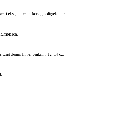
 f.eks. jakker, tasker og boligtekstiler.
etumbleren.
mens tung denim ligger omkring 12–14 oz.
l.