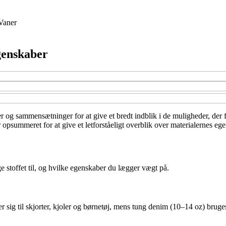
Vaner
egenskaber
ver og sammensætninger for at give et bredt indblik i de muligheder, de
er opsummeret for at give et letforståeligt overblik over materialernes 
e stoffet til, og hvilke egenskaber du lægger vægt på.
 sig til skjorter, kjoler og børnetøj, mens tung denim (10–14 oz) bruges