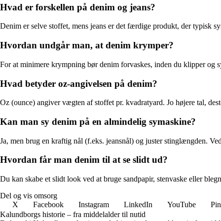
Hvad er forskellen på denim og jeans?
Denim er selve stoffet, mens jeans er det færdige produkt, der typisk sy
Hvordan undgår man, at denim krymper?
For at minimere krympning bør denim forvaskes, inden du klipper og syr.
Hvad betyder oz-angivelsen på denim?
Oz (ounce) angiver vægten af stoffet pr. kvadratyard. Jo højere tal, de
Kan man sy denim på en almindelig symaskine?
Ja, men brug en kraftig nål (f.eks. jeansnål) og juster stinglængden.
Hvordan får man denim til at se slidt ud?
Du kan skabe et slidt look ved at bruge sandpapir, stenvaske eller blegnin
Del og vis omsorg
X
Facebook
Instagram
LinkedIn
YouTube
Pin
Kalundborgs historie – fra middelalder til nutid