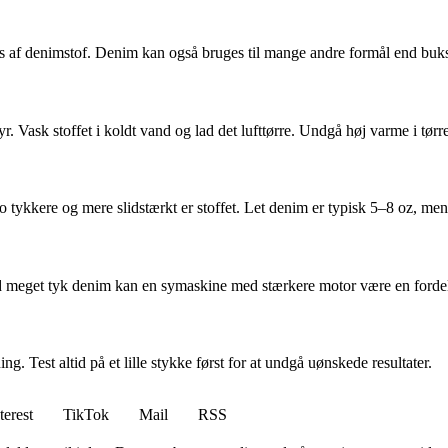
s af denimstof. Denim kan også bruges til mange andre formål end bukser,
 Vask stoffet i koldt vand og lad det lufttørre. Undgå høj varme i tørr
sto tykkere og mere slidstærkt er stoffet. Let denim er typisk 5–8 oz, 
 Ved meget tyk denim kan en symaskine med stærkere motor være en forde
g. Test altid på et lille stykke først for at undgå uønskede resultater.
terest
TikTok
Mail
RSS