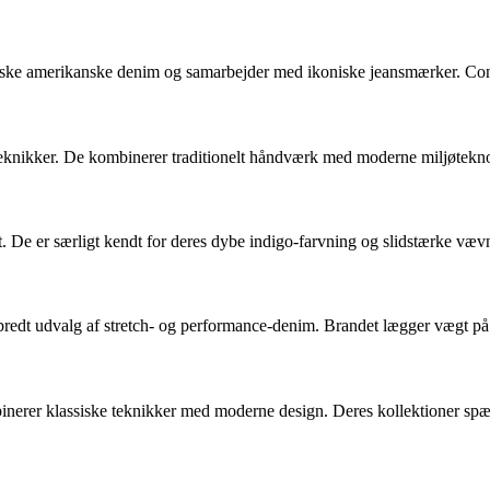
ssiske amerikanske denim og samarbejder med ikoniske jeansmærker. Con
 teknikker. De kombinerer traditionelt håndværk med moderne miljøtekn
. De er særligt kendt for deres dybe indigo-farvning og slidstærke væ
et bredt udvalg af stretch- og performance-denim. Brandet lægger vægt 
inerer klassiske teknikker med moderne design. Deres kollektioner spænd