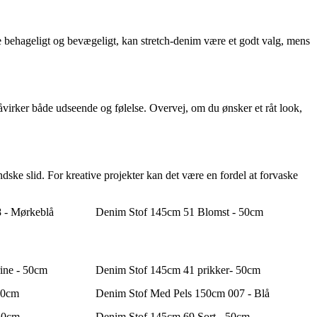
e behageligt og bevægeligt, kan stretch-denim være et godt valg, mens
virker både udseende og følelse. Overvej, om du ønsker et råt look,
ske slid. For kreative projekter kan det være en fordel at forvaske
 - Mørkeblå
Denim Stof 145cm 51 Blomst - 50cm
ine - 50cm
Denim Stof 145cm 41 prikker- 50cm
50cm
Denim Stof Med Pels 150cm 007 - Blå
50cm
Denim Stof 145cm 69 Sort - 50cm