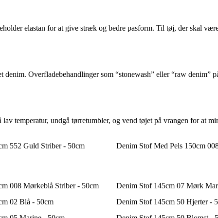
lder elastan for at give stræk og bedre pasform. Til tøj, der skal vær
rvet denim. Overfladebehandlinger som “stonewash” eller “raw denim” på
av temperatur, undgå tørretumbler, og vend tøjet på vrangen for at mind
m 552 Guld Striber - 50cm
Denim Stof Med Pels 150cm 008
cm 008 Mørkeblå Striber - 50cm
Denim Stof 145cm 07 Mørk Mar
cm 02 Blå - 50cm
Denim Stof 145cm 50 Hjerter - 
cm 05 Marine - 50cm
Denim Stof 145cm 50 Blomst - 