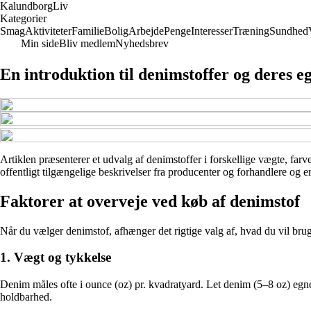
Kalundborg
Liv
Kategorier
Smag
Aktiviteter
Familie
Bolig
Arbejde
Penge
Interesser
Træning
Sundhed
Min side
Bliv medlem
Nyhedsbrev
En introduktion til denimstoffer og deres 
Artiklen præsenterer et udvalg af denimstoffer i forskellige vægte, far
offentligt tilgængelige beskrivelser fra producenter og forhandlere og 
Faktorer at overveje ved køb af denimstof
Når du vælger denimstof, afhænger det rigtige valg af, hvad du vil brug
1. Vægt og tykkelse
Denim måles ofte i ounce (oz) pr. kvadratyard. Let denim (5–8 oz) egner
holdbarhed.