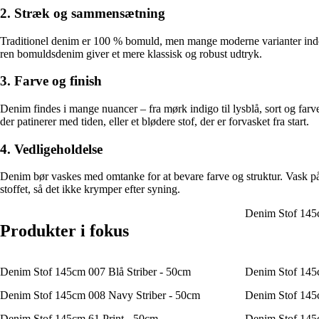
2. Stræk og sammensætning
Traditionel denim er 100 % bomuld, men mange moderne varianter indeho
ren bomuldsdenim giver et mere klassisk og robust udtryk.
3. Farve og finish
Denim findes i mange nuancer – fra mørk indigo til lysblå, sort og fa
der patinerer med tiden, eller et blødere stof, der er forvasket fra start.
4. Vedligeholdelse
Denim bør vaskes med omtanke for at bevare farve og struktur. Vask på l
stoffet, så det ikke krymper efter syning.
Denim Stof 145c
Produkter i fokus
Denim Stof 145cm 007 Blå Striber - 50cm
Denim Stof 145
Denim Stof 145cm 008 Navy Striber - 50cm
Denim Stof 145
Denim Stof 145cm 61 Print - 50cm
Denim Stof 145