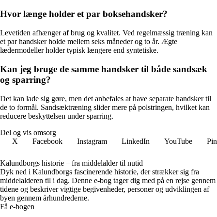
Hvor længe holder et par boksehandsker?
Levetiden afhænger af brug og kvalitet. Ved regelmæssig træning kan
et par handsker holde mellem seks måneder og to år. Ægte
lædermodeller holder typisk længere end syntetiske.
Kan jeg bruge de samme handsker til både sandsæk
og sparring?
Det kan lade sig gøre, men det anbefales at have separate handsker til
de to formål. Sandsæktræning slider mere på polstringen, hvilket kan
reducere beskyttelsen under sparring.
Del og vis omsorg
X
Facebook
Instagram
LinkedIn
YouTube
Pin
Kalundborgs historie – fra middelalder til nutid
Dyk ned i Kalundborgs fascinerende historie, der strækker sig fra
middelalderen til i dag. Denne e-bog tager dig med på en rejse gennem
tidene og beskriver vigtige begivenheder, personer og udviklingen af
byen gennem århundrederne.
Få e-bogen