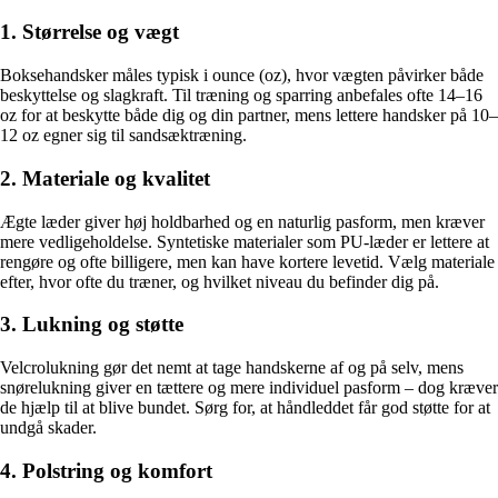
1. Størrelse og vægt
Boksehandsker måles typisk i ounce (oz), hvor vægten påvirker både
beskyttelse og slagkraft. Til træning og sparring anbefales ofte 14–16
oz for at beskytte både dig og din partner, mens lettere handsker på 10–
12 oz egner sig til sandsæktræning.
2. Materiale og kvalitet
Ægte læder giver høj holdbarhed og en naturlig pasform, men kræver
mere vedligeholdelse. Syntetiske materialer som PU-læder er lettere at
rengøre og ofte billigere, men kan have kortere levetid. Vælg materiale
efter, hvor ofte du træner, og hvilket niveau du befinder dig på.
3. Lukning og støtte
Velcrolukning gør det nemt at tage handskerne af og på selv, mens
snørelukning giver en tættere og mere individuel pasform – dog kræver
de hjælp til at blive bundet. Sørg for, at håndleddet får god støtte for at
undgå skader.
4. Polstring og komfort