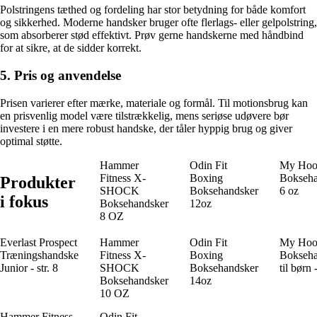
Polstringens tæthed og fordeling har stor betydning for både komfort
og sikkerhed. Moderne handsker bruger ofte flerlags- eller gelpolstring,
som absorberer stød effektivt. Prøv gerne handskerne med håndbind
for at sikre, at de sidder korrekt.
5. Pris og anvendelse
Prisen varierer efter mærke, materiale og formål. Til motionsbrug kan
en prisvenlig model være tilstrækkelig, mens seriøse udøvere bør
investere i en mere robust handske, der tåler hyppig brug og giver
optimal støtte.
Hammer
Odin Fit
My Ho
Fitness X-
Boxing
Bokseha
Produkter
SHOCK
Boksehandsker
6 oz
i fokus
Boksehandsker
12oz
8 OZ
Everlast Prospect
Hammer
Odin Fit
My Hoo
Træningshandske
Fitness X-
Boxing
Bokseha
Junior - str. 8
SHOCK
Boksehandsker
til børn 
Boksehandsker
14oz
10 OZ
Hammer Fitness
Odin Fit