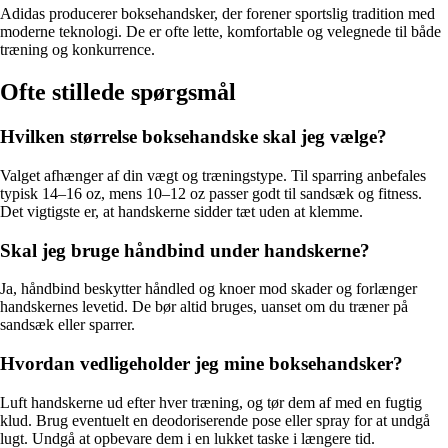
Adidas producerer boksehandsker, der forener sportslig tradition med
moderne teknologi. De er ofte lette, komfortable og velegnede til både
træning og konkurrence.
Ofte stillede spørgsmål
Hvilken størrelse boksehandske skal jeg vælge?
Valget afhænger af din vægt og træningstype. Til sparring anbefales
typisk 14–16 oz, mens 10–12 oz passer godt til sandsæk og fitness.
Det vigtigste er, at handskerne sidder tæt uden at klemme.
Skal jeg bruge håndbind under handskerne?
Ja, håndbind beskytter håndled og knoer mod skader og forlænger
handskernes levetid. De bør altid bruges, uanset om du træner på
sandsæk eller sparrer.
Hvordan vedligeholder jeg mine boksehandsker?
Luft handskerne ud efter hver træning, og tør dem af med en fugtig
klud. Brug eventuelt en deodoriserende pose eller spray for at undgå
lugt. Undgå at opbevare dem i en lukket taske i længere tid.